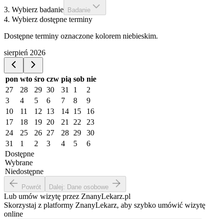
3. Wybierz badanie
Badanie
4. Wybierz dostępne terminy
Dostępne terminy oznaczone kolorem niebieskim.
sierpień 2026
pon
wto
śro
czw
pią
sob
nie
27
28
29
30
31
1
2
3
4
5
6
7
8
9
10
11
12
13
14
15
16
17
18
19
20
21
22
23
24
25
26
27
28
29
30
31
1
2
3
4
5
6
Dostępne
Wybrane
Niedostępne
Powrót
Dalej: Dane osobowe
Lub umów wizytę przez ZnanyLekarz.pl
Skorzystaj z platformy ZnanyLekarz, aby szybko umówić wizytę
online