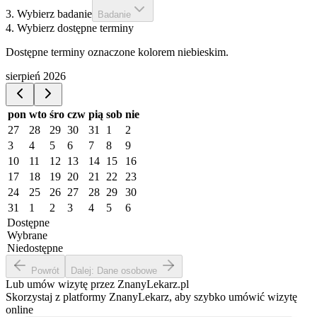
3. Wybierz badanie
Badanie
4. Wybierz dostępne terminy
Dostępne terminy oznaczone kolorem niebieskim.
sierpień 2026
pon
wto
śro
czw
pią
sob
nie
27
28
29
30
31
1
2
3
4
5
6
7
8
9
10
11
12
13
14
15
16
17
18
19
20
21
22
23
24
25
26
27
28
29
30
31
1
2
3
4
5
6
Dostępne
Wybrane
Niedostępne
Powrót
Dalej: Dane osobowe
Lub umów wizytę przez ZnanyLekarz.pl
Skorzystaj z platformy ZnanyLekarz, aby szybko umówić wizytę
online