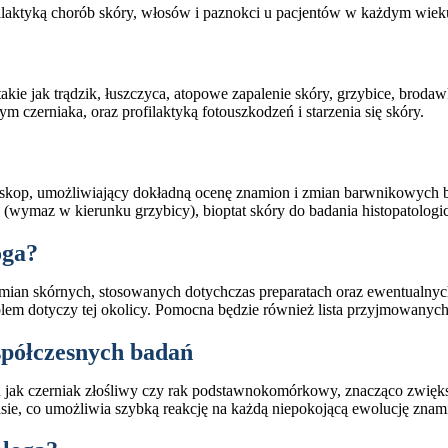
ofilaktyką chorób skóry, włosów i paznokci u pacjentów w każdym wiek
akie jak trądzik, łuszczyca, atopowe zapalenie skóry, grzybice, broda
zerniaka, oraz profilaktyką fotouszkodzeń i starzenia się skóry.
kop, umożliwiający dokładną ocenę znamion i zmian barwnikowych be
e (wymaz w kierunku grzybicy), bioptat skóry do badania histopatologi
oga?
 zmian skórnych, stosowanych dotychczas preparatach oraz ewentualnyc
roblem dotyczy tej okolicy. Pomocna będzie również lista przyjmowany
półczesnych badań
 jak czerniak złośliwy czy rak podstawnokomórkowy, znacząco zwięk
e, co umożliwia szybką reakcję na każdą niepokojącą ewolucję znami