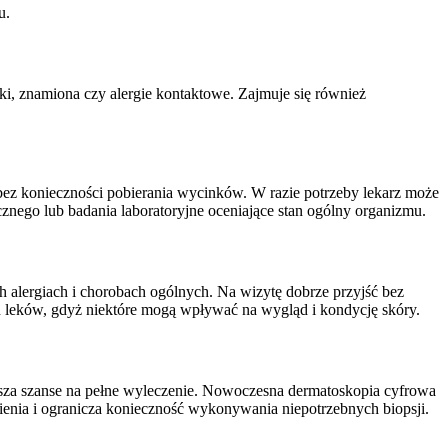
u.
wki, znamiona czy alergie kontaktowe. Zajmuje się również
z konieczności pobierania wycinków. W razie potrzeby lekarz może
cznego lub badania laboratoryjne oceniające stan ogólny organizmu.
h alergiach i chorobach ogólnych. Na wizytę dobrze przyjść bez
ch leków, gdyż niektóre mogą wpływać na wygląd i kondycję skóry.
sza szanse na pełne wyleczenie. Nowoczesna dermatoskopia cyfrowa
enia i ogranicza konieczność wykonywania niepotrzebnych biopsji.