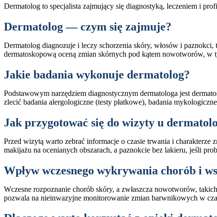
Dermatolog to specjalista zajmujący się diagnostyką, leczeniem i pr
Dermatolog — czym się zajmuje?
Dermatolog diagnozuje i leczy schorzenia skóry, włosów i paznokci, t
dermatoskopową oceną zmian skórnych pod kątem nowotworów, w tym c
Jakie badania wykonuje dermatolog?
Podstawowym narzędziem diagnostycznym dermatologa jest dermatos
zlecić badania alergologiczne (testy płatkowe), badania mykologiczn
Jak przygotować się do wizyty u dermatol
Przed wizytą warto zebrać informacje o czasie trwania i charakterze
makijażu na ocenianych obszarach, a paznokcie bez lakieru, jeśli p
Wpływ wczesnego wykrywania chorób i ws
Wczesne rozpoznanie chorób skóry, a zwłaszcza nowotworów, takich
pozwala na nieinwazyjne monitorowanie zmian barwnikowych w czasi