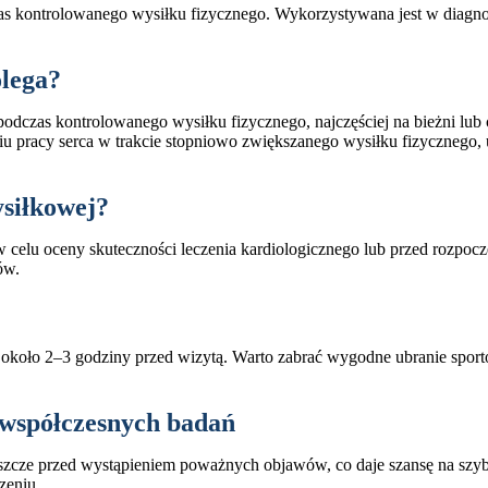
as kontrolowanego wysiłku fizycznego. Wykorzystywana jest w diagnos
olega?
 podczas kontrolowanego wysiłku fizycznego, najczęściej na bieżni lu
niu pracy serca w trakcie stopniowo zwiększanego wysiłku fizycznego,
ysiłkowej?
celu oceny skuteczności leczenia kardiologicznego lub przed rozpoczęc
ów.
około 2–3 godziny przed wizytą. Warto zabrać wygodne ubranie sporto
współczesnych badań
szcze przed wystąpieniem poważnych objawów, co daje szansę na szy
zeniu.