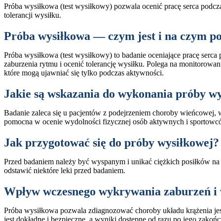
Próba wysiłkowa (test wysiłkowy) pozwala ocenić pracę serca podcz
tolerancji wysiłku.
Próba wysiłkowa — czym jest i na czym p
Próba wysiłkowa (test wysiłkowy) to badanie oceniające pracę serca
zaburzenia rytmu i ocenić tolerancję wysiłku. Polega na monitorowa
które mogą ujawniać się tylko podczas aktywności.
Jakie są wskazania do wykonania próby w
Badanie zaleca się u pacjentów z podejrzeniem choroby wieńcowej, w 
pomocna w ocenie wydolności fizycznej osób aktywnych i sportowc
Jak przygotować się do próby wysiłkowej?
Przed badaniem należy być wyspanym i unikać ciężkich posiłków na 
odstawić niektóre leki przed badaniem.
Wpływ wczesnego wykrywania zaburzeń i 
Próba wysiłkowa pozwala zdiagnozować choroby układu krążenia je
jest dokładne i bezpieczne, a wyniki dostępne od razu po jego zakońc