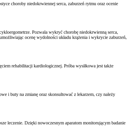
tyce choroby niedokrwiennej serca, zaburzeń rytmu oraz ocenie
b cykloergometrze. Pozwala wykryć chorobę niedokrwienną serca,
 umożliwiając ocenę wydolności układu krążenia i wykrycie zaburzeń,
iem rehabilitacji kardiologicznej. Próba wysiłkowa jest także
we i buty na zmianę oraz skonsultować z lekarzem, czy należy
bsze leczenie. Dzięki nowoczesnym aparatom monitorującym badanie